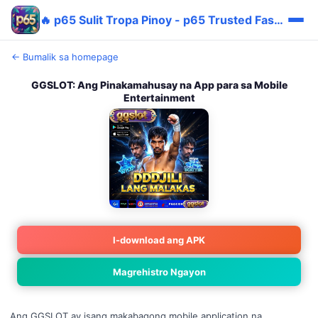
🔥 p65 Sulit Tropa Pinoy - p65 Trusted Fast Trending
← Bumalik sa homepage
GGSLOT: Ang Pinakamahusay na App para sa Mobile
Entertainment
I-download ang APK
Magrehistro Ngayon
Ang GGSLOT ay isang makabagong mobile application na