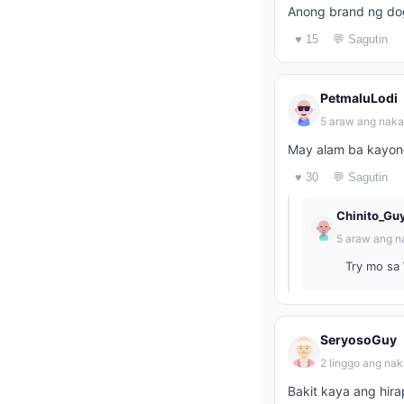
Anong brand ng dog
♥ 15
💬 Sagutin
PetmaluLodi
5 araw ang naka
May alam ba kayong
♥ 30
💬 Sagutin
Chinito_Gu
5 araw ang n
Try mo sa 
SeryosoGuy
2 linggo ang nak
Bakit kaya ang hira