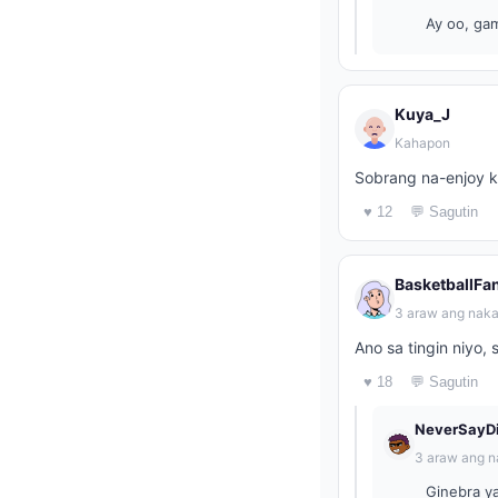
Ay oo, gam
Kuya_J
Kahapon
Sobrang na-enjoy ko
♥ 12
💬 Sagutin
BasketballFan
3 araw ang naka
Ano sa tingin niyo,
♥ 18
💬 Sagutin
NeverSayD
3 araw ang n
Ginebra ya