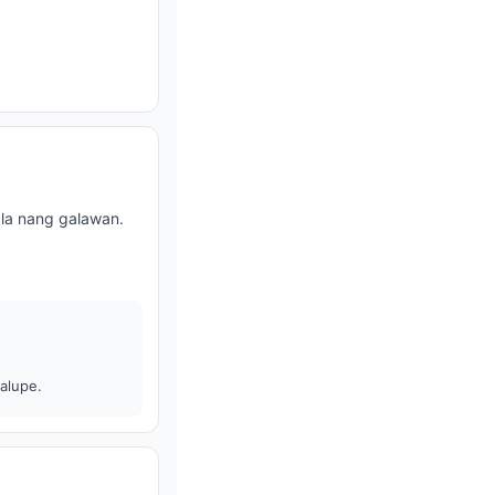
ala nang galawan.
alupe.