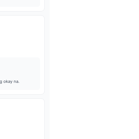
g okay na.