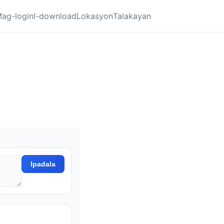
ag-login
I-download
Lokasyon
Talakayan
Ipadala