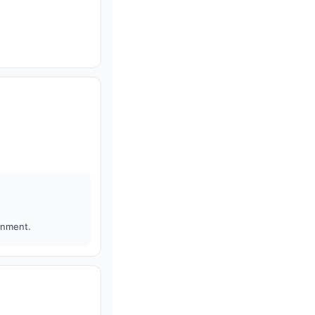
inment.