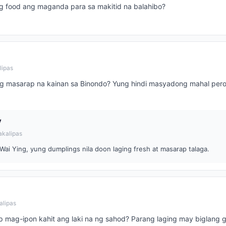
 food ang maganda para sa makitid na balahibo?
lipas
 masarap na kainan sa Binondo? Yung hindi masyadong mahal pero s
y
akalipas
Wai Ying, yung dumplings nila doon laging fresh at masarap talaga.
alipas
p mag-ipon kahit ang laki na ng sahod? Parang laging may biglang g