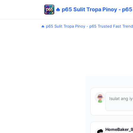
🔥 p65 Sulit Tropa Pinoy - p6
🔥 p65 Sulit Tropa Pinoy - p65 Trusted Fast Tren
HomeBaker_