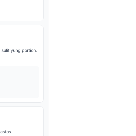
ulit yung portion.
astos.