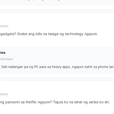
alipas
a gadgets? Grabe ang bilis na talaga ng technology ngayon.
nas
nakalipas
 Dati kailangan pa ng PC para sa heavy apps, ngayon kahit sa phone lan
r
alipas
 panoorin sa Netflix ngayon? Tapos ko na lahat ng series ko eh.